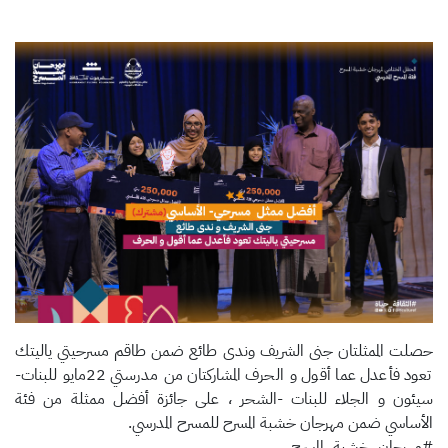
حصلت الممثلتان جنى الشريف وندى طائع ضمن طاقم مسرحيتي ياليتك
تعود فأعدل عما أقول و الحرف المشاركتان من مدرستي 22مايو للبنات-
سيئون و الجلاء للبنات -الشحر ، على جائزة أفضل ممثلة من فئة
الأساسي ضمن مهرجان خشبة المسرح للمسرح المدرسي.
#مهرجان_خشبة_المسرح