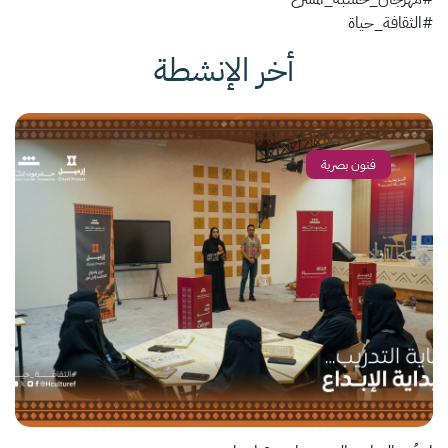
#الثقافة_حياة
أخر الإنشطة
فنون بصرية