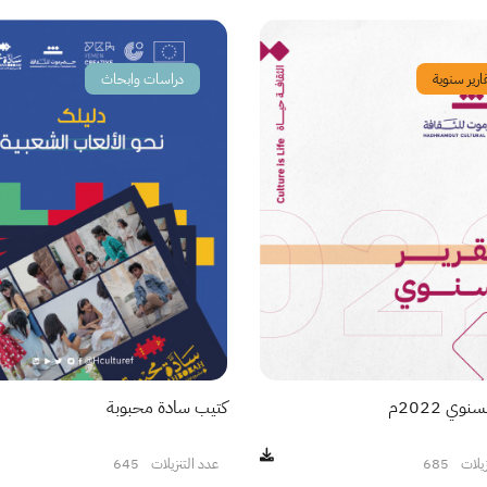
ارير سنوية
دراسات وابحاث
نوي 2022م
كتيب سادة محبوبة
زيلات
685
عدد التنزيلات
645