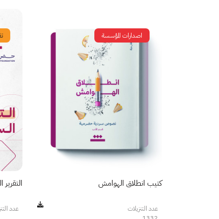
اصدارات المؤسسة
تق
كتيب انطلاق الهوامش
التقرير الس
عدد التنزيلات
عدد التن
1332