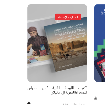
اصدارات المؤسسة
"كتيب اللوحة الفنية "من مانهاتن
الصحراء(اليمن) الى مانهاتن
عدد التنزيلات
826