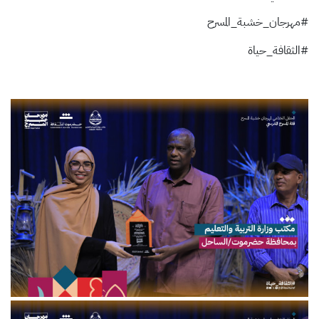
#مهرجان_خشبة_المسرح
#الثقافة_حياة