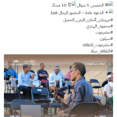
الخميس 5 شوال
10 مساءً
الدعوة عامة – الحضور للرجال فقط
#مهرجان_ألحان_الزمن_الجميل
#محمود_الهندي
#حضرموت
#سيئون
#حضرموت_للثقافة
#الثقافة_حياة