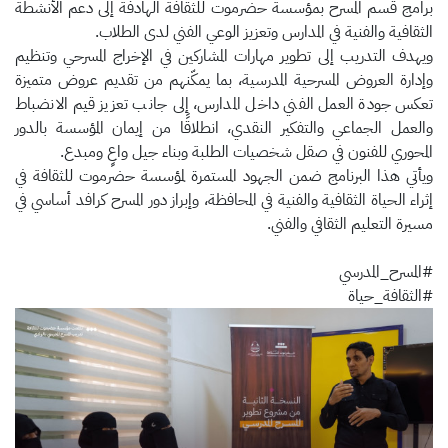
برامج قسم المسرح بمؤسسة حضرموت للثقافة الهادفة إلى دعم الأنشطة
الثقافية والفنية في المدارس وتعزيز الوعي الفني لدى الطلاب.
ويهدف التدريب إلى تطوير مهارات المشاركين في الإخراج المسرحي وتنظيم
وإدارة العروض المسرحية المدرسية، بما يمكّنهم من تقديم عروض متميزة
تعكس جودة العمل الفني داخل المدارس، إلى جانب تعزيز قيم الانضباط
والعمل الجماعي والتفكير النقدي، انطلاقًا من إيمان المؤسسة بالدور
المحوري للفنون في صقل شخصيات الطلبة وبناء جيل واعٍ ومبدع.
ويأتي هذا البرنامج ضمن الجهود المستمرة لمؤسسة حضرموت للثقافة في
إثراء الحياة الثقافية والفنية في المحافظة، وإبراز دور المسرح كرافد أساسي في
مسيرة التعليم الثقافي والفني.
#المسرح_المدرسي
#الثقافة_حياة