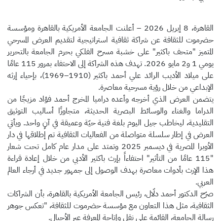
القاهرة، 8 إبريل 2026 – أعلنت الجامعة الأمريكية بالقاهرة ومؤسسة
حضرموت للثقافة عن شراكة ثقافية استراتيجية لتقديم العرض المسرحي
المتميز "متحف باكثير" على خشبة مسرح الفلكي بحرم الجامعة بالتحرير
يومي 1 و2 مايو 2026. تهدف هذه الشراكة إلى الاحتفاء بمرور 115 عامًا
على ميلاد الأديب الرائد علي أحمد باكثير (1910–1969)، بإحياء إرثه
الإبداعي من خلال رؤية مسرحية معاصرة.
يتضمن العرض الذي أخرجه وأعده دراميا المخرج أحمد فؤاد مزيجًا من
الدراما والغناء والوسائط البصرية الحديثة، متجاوزًا أساليب التوثيق
التقليدية، ليخاطب جيل اليوم بلغة فنية حيّة وعميقة في آنٍ واحد. ويأتي
العرض في إطار سلسلة متواصلة من الفعاليات الثقافية تم إطلاقها في دار
الأوبرا المصرية في ديسمبر 2025 وتمتد على مدار عام كامل تحت شعار
"115 عامًا من التأثير" احتفاءاً بإرث باكثير الأدبي من خلال إعادة قراءة
هذا الإرث بأدوات معاصرة بهدف الوصول إلى جمهور جديد في أرجاء العالم
العربي.
صرّح الدكتور أحمد دلّال، رئيس الجامعة الأمريكية بالقاهرة، بأن الشراكات
الثقافية، مثل هذا التعاون مع مؤسسة حضرموت للثقافة، "تعكس جوهر
رسالة الجامعة، القائمة على نقل وإتاحة المعرفة عبر الأجيال.