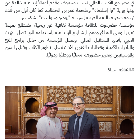
في مصر مع الأديب العالمي نجيب محفوظ، وقدّم أعمالاً إبداعية خالدة من
بينها رواية "وا إسلاماه" وملحمة عمر بن الخطاب. كما كان أول من قّدم
ترجمة شعرية باللغة العربية لمسرحية "روميو وجولييت" لشكسبير.
مؤسسة حضرموت للثقافة مؤسسة ثقافية غير ربحية، تضطلع بمهمة
تعزيز الوعي الثقافي ودعم المشاريع الإبداعية المستدامة التي تصل الإرث
العربي بآفاق المستقبل العالمي. وتعمل المؤسسة من خلال برامج المنح
والمبادرات الأدبية وفعاليات الفنون الأدائية على تطوير الكتّاب وفناني المسرح
والموسيقيين وتعزيز حضورهم محليًا ووطنيًا ودوليًا.
#الثقافة- حياة