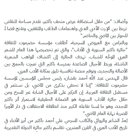
وأضاف: "من خلال استضافة عرض متحف باكثير، نقدم مساحة للنقاش
تربط بين الإرث الأدبي الغني واهتمامات الطلاب والمثقفين، وتفتح فضاءً
للحوار بين الماضي والحاضر."
وبالتزامن مع العروض المسرحية، أطلقت مؤسسة حضرموت للثقافة
"جائزة باكثير السنوية في الآداب"، والتي تم تخصيصها هذا العام للشعر
العربي الموجَّه للشباب. تهدف الجائزة إلى اكتشاف المواهب الشعرية
الناشئة، وربط الأجيال الصاعدة بمدرسة باكثير التي تميزت بالجمع بين
الأصالة والتجديد، وتوفير منصة تنافسية تليق بمكانة الأدب العربي.
قال المهندس عبد الله أحمد بقشان، رئيس مجلس المؤسسين لمؤسسة
حضرموت للثقافة: "إننا لا نحتفي بذكرى من الماضي، بل نستثمر في
مستقبل الثقافة العربية. إن التركيز على الأجيال الشابة عبر المسرح ومن
خلال جائزة الآداب السنوية هو الضمانة الحقيقية لاستمرار أثر باكثير
المتجدد، وهو ما لمسنا تفاعله الكبير منذ انطلاقة الاحتفالات في دار الأوبرا
المصرية نهاية العام الماضي."
يُعدّ الشاعر والروائي والكاتب المسرحي علي أحمد باكثير من أبرز الأدباء في
تاريخ الأدب العربي في القرن العشرين. تقاسم باكثير جائزة الدولة التقديرية