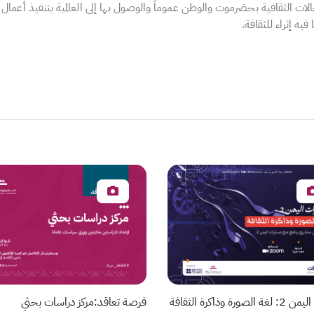
جالات الثقافية بحضرموت والوطن عموماً والوصول بها إلى العالمية بتنفيذ أعما
ا فيه إثراء للثقافة.
صورة وذاكرة الثقافة
فرصة تعاقد:مركز دراسات بحثي