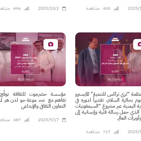
2025/
400
مشاهدة
2025/10/2
496
مشاهد
ظمة “ثري تراكس للتنمية” المايسترو
مؤسسة حضرموت للثقافة توقّع 
حوم بجائزة السلام، تقديراً لدوره في
تفاهم مع مجموعة جولدن هيلز ل
هوية اليمنية عبر مشروع “السيمفونيات
التعاون الثقافي والإبداعي
” الذي حمل رسالة فنّية وإنسانية إلى
وبرات العالم.
2025/9/17
487
مشاهد
2025/
717
مشاهدة