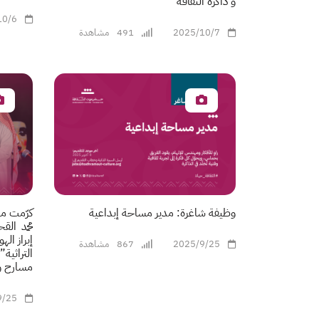
و ذاكرة الثقافة
10/6
2025/10/7
491
مشاهدة
وظيفة شاغرة: مدير مساحة إبداعية
كرّمت من
محمد الق
إبراز ال
2025/9/25
867
مشاهدة
التراثية
مسارح وأ
9/25